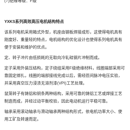
(7)绝缘等级：F级
YXKS系列高效高压电机结构特点
该系列电机采用箱式外型，机座由钢板焊接成形，这使得电机具有
刚度好、重量轻的特点，电机结构的优化设计也使得系列电机具有
便于安装和维护的优点。
定、转子冲片由低损耗的无取向冷轧硅钢片冲制而成。
定子采用外装压结构，定子绕组采用F级绝缘材料，线圈端部采用可
靠固定绑扎，线圈的端部接线完成以后，需经匝间脉冲电压实验，
并采用真空压力浸渍无溶剂漆(VPI)工艺处理。
鼠笼转子有铸铝和铜条两种结构，采用可靠的铸铝工艺或焊接工艺
制造而成，并经过动平衡校验，因此电动机运行平稳可靠。
轴承采用滚动轴承与滑动轴承两种结构形式，依电机功率大小、使
用工矿及转速而定。