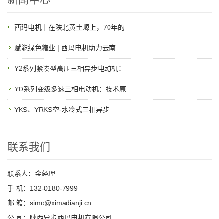
西玛电机｜在陕北黄土塬上，70年的
赋能绿色糖业 | 西玛电机助力云南
Y2系列紧凑型高压三相异步电动机：
YD系列变级多速三相电动机：技术原
YKS、YRKS空-水冷式三相异步
联系我们
联系人：金经理
手 机：132-0180-7999
邮 箱：simo@ximadianji.cn
公 司：陕西异步西玛电机有限公司