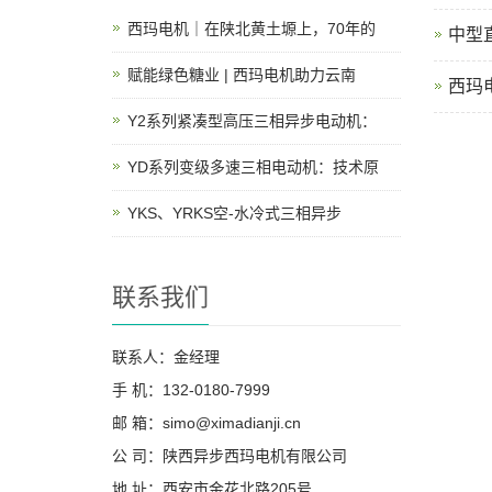
西玛电机｜在陕北黄土塬上，70年的
中型
赋能绿色糖业 | 西玛电机助力云南
西玛
Y2系列紧凑型高压三相异步电动机：
YD系列变级多速三相电动机：技术原
YKS、YRKS空-水冷式三相异步
联系我们
联系人：金经理
手 机：132-0180-7999
邮 箱：simo@ximadianji.cn
公 司：陕西异步西玛电机有限公司
地 址：西安市金花北路205号