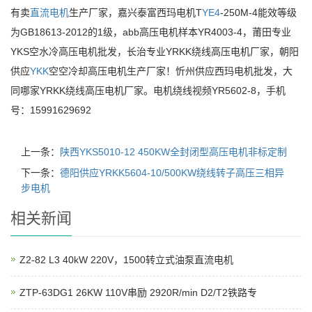
有卖
直流电机
生产厂家，嘉兴泰富西玛电机T
YE4
-250M-4能效等级
为GB18613-2012的1级，abb高压电机样本YR4003-4，莆田专业
YKS空水冷高压电机批发，长治专业YRKK绕线高压电机厂家，朝阳
供应
YKK
空空冷却高压电机生产厂家！忻州供应西玛电机批发，大
同哪家YRKK绕线高压电机厂家。电机绕线视频YR5602-8，手机
号：15991629692
上一条：
陕西YKS5010-12 450KW全封闭型高压电机非标定制
下一条：
德阳供应YRKK5604-10/500KW绕线转子高压三相异
步电机
相关新闻
Z2-82 L3 40kW 220V，1500转立式油泵直流电机
ZTP-63DG1 26KW 110V串励 2920R/min D2/T2铁路专