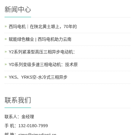
新闻中心
西玛电机｜在陕北黄土塬上，70年的
赋能绿色糖业 | 西玛电机助力云南
Y2系列紧凑型高压三相异步电动机：
YD系列变级多速三相电动机：技术原
YKS、YRKS空-水冷式三相异步
联系我们
联系人：金经理
手 机：132-0180-7999
邮 箱：simo@ximadianji.cn