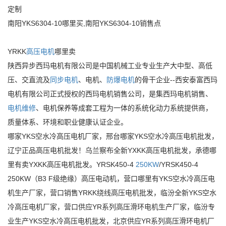
定制
南阳YKS6304-10哪里买,南阳YKS6304-10销售点
YRKK
高压电机
哪里卖
陕西异步西玛电机有限公司是中国机械工业专业生产大中型、高低
压、交直流及
同步电机
、电机、
防爆电机
的骨干企业--西安泰富西玛
电机有限公司正式授权的西玛电机销售公司，是集西玛电机销售、
电机维修
、电机保养等成套工程为一体的系统化动力系统提供商，
质量体系、环境和职业健康认证企业。
哪家YKS空水冷高压电机厂家，邢台哪家YKS空水冷高压电机批发，
辽宁正品高压电机批发！乌兰察布全新YXKK高压电机批发，承德哪
里有卖YXKK高压电机批发。YRSK450-4
250KW
/YRSK450-4
250KW（B3 F级绝缘）高压电动机，营口哪里有YKS空水冷高压电
机生产厂家，营口销售YRKK绕线高压电机批发，临汾全新YKS空水
冷高压电机厂家，营口供应YR系列高压滑环电机生产厂家，临汾专
业生产YKS空水冷高压电机批发，北京供应YR系列高压滑环电机厂