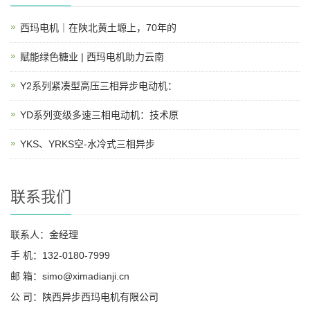
西玛电机｜在陕北黄土塬上，70年的
赋能绿色糖业 | 西玛电机助力云南
Y2系列紧凑型高压三相异步电动机：
YD系列变级多速三相电动机：技术原
YKS、YRKS空-水冷式三相异步
联系我们
联系人：金经理
手 机：132-0180-7999
邮 箱：simo@ximadianji.cn
公 司：陕西异步西玛电机有限公司