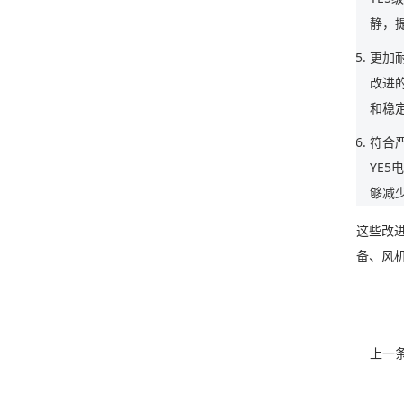
静，
更加
改进
和稳
符合
YE5
够减
这些改
备、风
上一