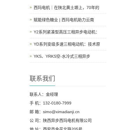
西玛电机｜在陕北黄土塬上，70年的
赋能绿色糖业 | 西玛电机助力云南
Y2系列紧凑型高压三相异步电动机：
YD系列变级多速三相电动机：技术原
YKS、YRKS空-水冷式三相异步
联系我们
联系人：金经理
手 机：132-0180-7999
邮 箱：simo@ximadianji.cn
公 司：陕西异步西玛电机有限公司
地 址：西安市金花北路205号