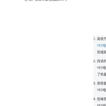
高效
YE5
到或超
改进
YE
了热
高性
YE
低噪
YE