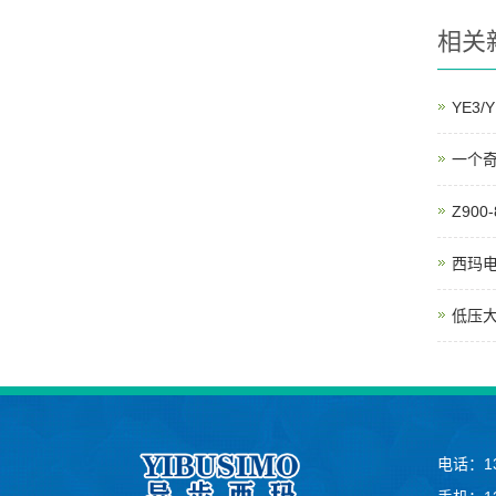
相关
YE3
一个
Z90
西玛
低压
电话：132